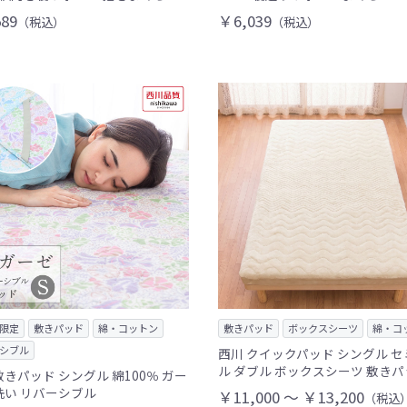
89
￥6,039
（税込）
（税込）
限定
敷きパッド
綿・コットン
敷きパッド
ボックスシーツ
綿・コ
シブル
西川 クイックパッド シングル 
ル ダブル ボックスシーツ 敷き
敷きパッド シングル 綿100％ ガー
洗い リバーシブル
￥11,000 ～ ￥13,200
（税込