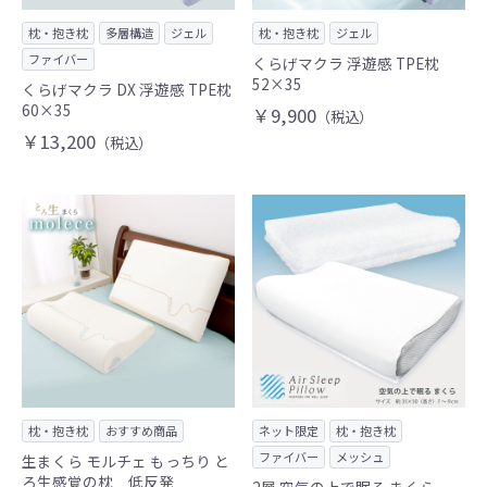
枕・抱き枕
多層構造
ジェル
枕・抱き枕
ジェル
ファイバー
くらげマクラ 浮遊感 TPE枕
52×35
くらげマクラ DX 浮遊感 TPE枕
60×35
￥9,900
（税込）
￥13,200
（税込）
枕・抱き枕
おすすめ商品
ネット限定
枕・抱き枕
ファイバー
メッシュ
生まくら モルチェ もっちり と
ろ生感覚の枕 低反発