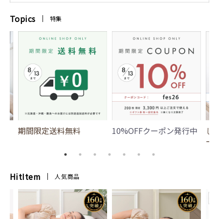
Topics
特集
期間限定送料無料
10%OFFクーポン発行中
じ
ー
HitItem
人気商品