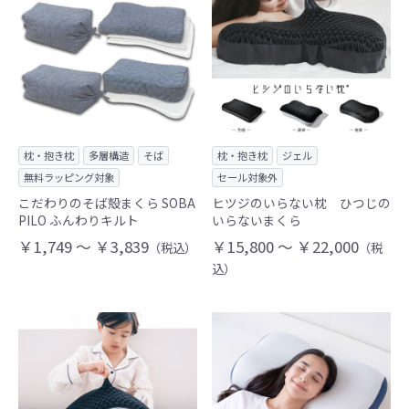
枕・抱き枕
多層構造
そば
枕・抱き枕
ジェル
無料ラッピング対象
セール対象外
こだわりのそば殻まくら SOBA
ヒツジのいらない枕 ひつじの
PILO ふんわりキルト
いらないまくら
￥1,749 ～ ￥3,839
￥15,800 ～ ￥22,000
（税込）
（税
込）