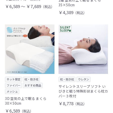
2層 空気の上で眠る まくら
35×50cm
￥6,589 ～ ￥7,689
（税込）
￥4,389
（税込）
ネット限定
枕・抱き枕
枕・抱き枕
ウレタン
ファイバー
おすすめ商品
サイレントスリープ ソフト い
びきと戦う特殊形状まくら枕カ
メッシュ
バー３枚付
3D 空気の上で眠る まくら
￥8,778
30×50cm
（税込）
￥6,589
（税込）