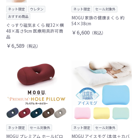
ネット限定
ウレタン
ネット限定
セール対象外
おすすめ商品
MOGU 家族の健康まくら 約
54×38cm
ぐっすり磁気まくら 縦32×横
48×高さ9cm 医療用具許可商
￥6,600
（税込）
品
￥6,589
（税込）
ネット限定
セール対象外
ネット限定
セール対象外
MOGU プレミアム ホールピロ
MOGU アイスモグ (本体＋カバ