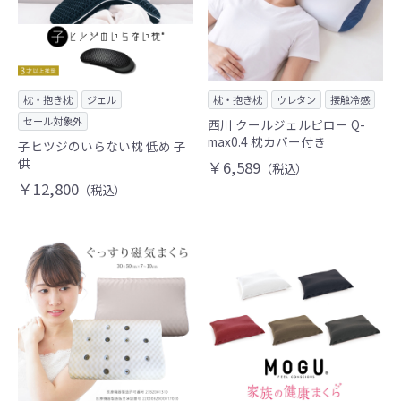
枕・抱き枕
ジェル
枕・抱き枕
ウレタン
接触冷感
セール対象外
西川 クールジェルピロー Q-
max0.4 枕カバー付き
子ヒツジのいらない枕 低め 子
供
￥6,589
（税込）
￥12,800
（税込）