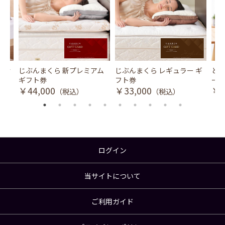
風式冷
じぶんまくら 新プレミアム
じぶんまくら レギュラー ギ
とり
ギフト券
フト券
ース
￥44,000
￥33,000
￥3
（税込）
（税込）
ログイン
当サイトについて
ご利用ガイド