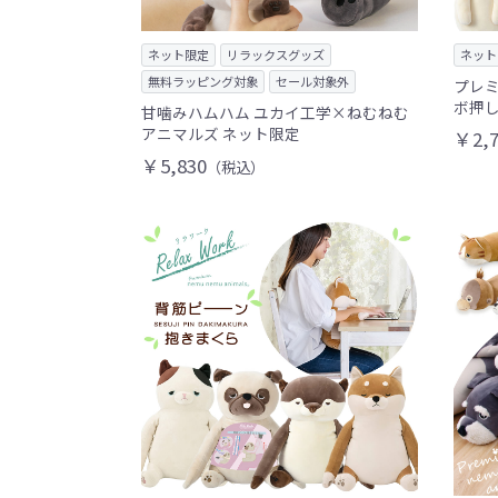
ネット限定
リラックスグッズ
ネット
無料ラッピング対象
セール対象外
プレミ
ボ押し
甘噛みハムハム ユカイ工学×ねむねむ
アニマルズ ネット限定
￥2,7
￥5,830
（税込）