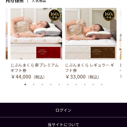
HitItem
人気商品
風式冷
じぶんまくら 新プレミアム
じぶんまくら レギュラー ギ
とり
ギフト券
フト券
ース
￥44,000
￥33,000
￥3
（税込）
（税込）
ログイン
当サイトについて