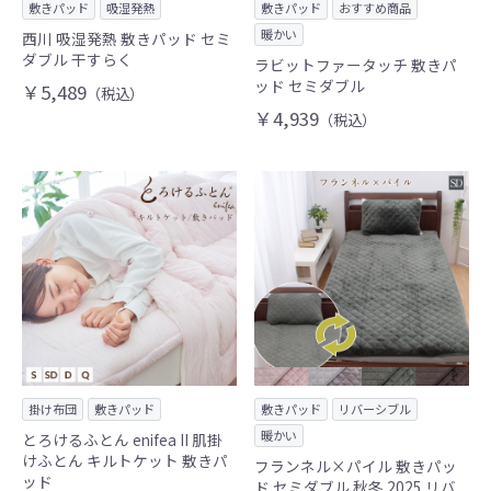
敷きパッド
吸湿発熱
敷きパッド
おすすめ商品
暖かい
西川 吸湿発熱 敷きパッド セミ
ダブル 干すらく
ラビットファータッチ 敷きパ
ッド セミダブル
￥5,489
（税込）
￥4,939
（税込）
掛け布団
敷きパッド
敷きパッド
リバーシブル
暖かい
とろけるふとん enifea II 肌掛
けふとん キルトケット 敷きパ
フランネル×パイル 敷きパッ
ッド
ド セミダブル 秋冬 2025 リバ