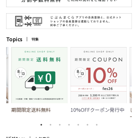
Topics
特集
期間限定送料無料
10%OFFクーポン発行中
じ
ー