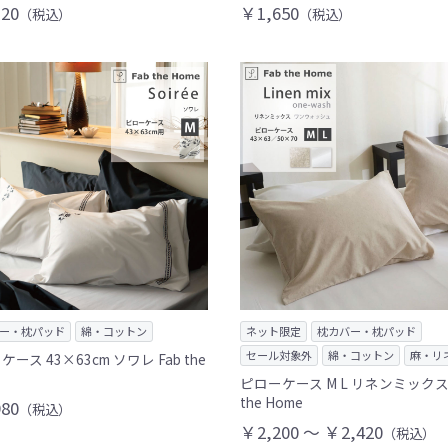
20
￥1,650
（税込）
（税込）
ー・枕パッド
綿・コットン
ネット限定
枕カバー・枕パッド
セール対象外
綿・コットン
麻・リ
ース 43×63cm ソワレ Fab the
ピローケース M L リネンミックス 
the Home
80
（税込）
￥2,200 ～ ￥2,420
（税込）