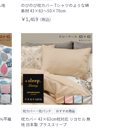
ル地
のびのび枕カバー Tシャツのような綿
素材 43×63～50×70cm
￥1,419
（税込）
枕カバー・枕パッド
おすすめ商品
0％平織
枕カバー 43×63cm枕対応 リヨセル 無
地 日本製 プラススリープ