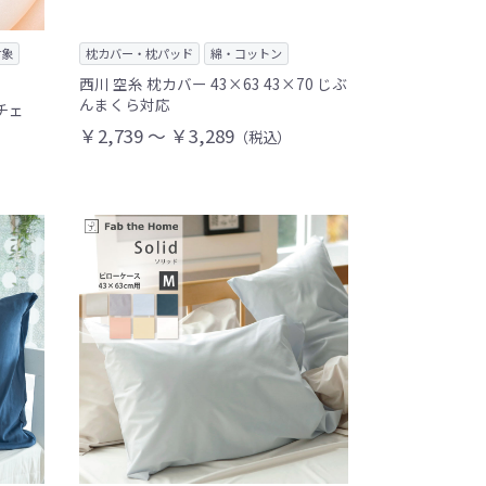
対象
枕カバー・枕パッド
綿・コットン
西川 空糸 枕カバー 43×63 43×70 じぶ
んまくら対応
ルチェ
￥2,739 ～ ￥3,289
（税込）