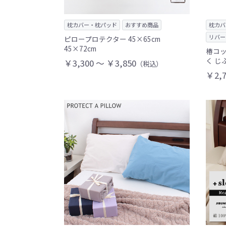
枕カバー・枕パッド
おすすめ商品
枕カバ
リバー
ピロープロテクター 45×65cm
45×72cm
椿コッ
く じ
￥3,300 ～ ￥3,850
（税込）
￥2,7