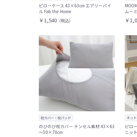
ピローケース 43×63cm エアリーパイ
MOOM
ル Fab the Home
ムー
￥1,540
￥1,0
（税込）
枕カバー・枕パッド
ネット
のびのび枕カバー テンセル素材 43×63
ピロー
～50×70cm
ニット 