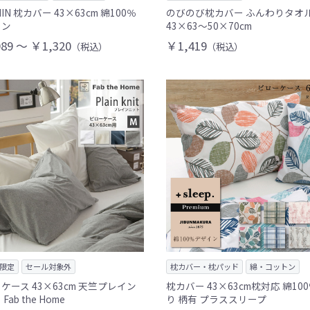
IN 枕カバー 43×63cm 綿100％
のびのび枕カバー ふんわりタオ
ミン
43×63～50×70cm
89 ～ ￥1,320
￥1,419
（税込）
（税込）
限定
セール対象外
枕カバー・枕パッド
綿・コットン
ケース 43×63cm 天竺プレイン
枕カバー 43×63cm枕対応 綿10
Fab the Home
り 柄有 プラススリープ