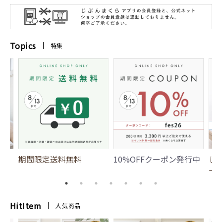
Topics
特集
期間限定送料無料
10%OFFクーポン発行中
じ
ー
HitItem
人気商品