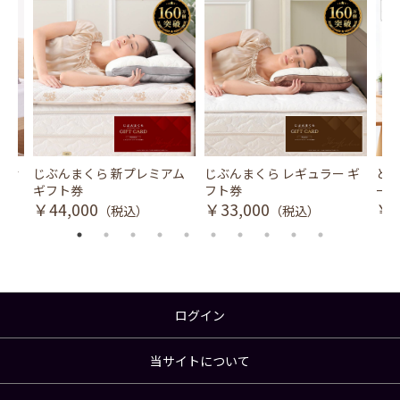
風式冷
じぶんまくら 新プレミアム
じぶんまくら レギュラー ギ
とり
ギフト券
フト券
ース
￥44,000
￥33,000
￥3
（税込）
（税込）
ログイン
当サイトについて