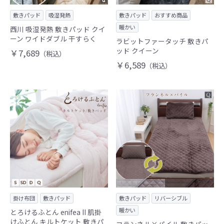
敷きパッド
吸湿発熱
敷きパッド
おすすめ商品
暖かい
西川 吸湿発熱 敷きパッド クイ
ーン ワイドダブル 干すらく
ラビットファータッチ 敷きパ
ッド クイーン
￥7,689
（税込）
￥6,589
（税込）
掛け布団
敷きパッド
敷きパッド
リバーシブル
暖かい
とろけるふとん enifea II 肌掛
けふとん キルトケット 敷きパ