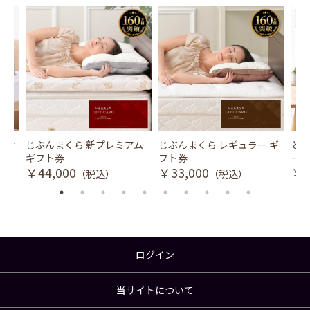
風式冷
じぶんまくら 新プレミアム
じぶんまくら レギュラー ギ
とり
ギフト券
フト券
ース
￥44,000
￥33,000
￥3
（税込）
（税込）
ログイン
当サイトについて