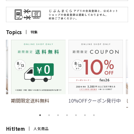
Topics
特集
期間限定送料無料
10%OFFクーポン発行中
じ
ー
HitItem
人気商品