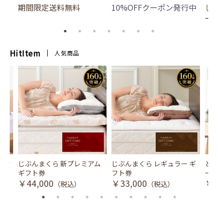
期間限定送料無料
10%OFFクーポン発行中
じ
ー
HitItem
人気商品
風式冷
じぶんまくら 新プレミアム
じぶんまくら レギュラー ギ
とり
ギフト券
フト券
ース
￥44,000
￥33,000
￥3
（税込）
（税込）