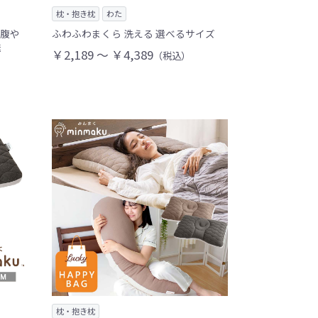
枕・抱き枕
わた
お腹や
ふわふわまくら 洗える 選べるサイズ
送
￥2,189 ～ ￥4,389
（税込）
枕・抱き枕