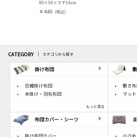
90×56×マチ16cm
￥440
（税込）
CATEGORY
カテゴリから探す
掛け布団
合繊掛け布団
敷き布
本掛け・羽毛布団
マット
もっと見る
布団カバー・シーツ
掛け布団カバー
小さめ