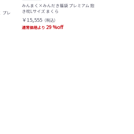
みんまく×みんだき福袋 プレミアム 抱
き枕Lサイズ まくら
 プレ
￥15,555
（税込）
29 %off
通常価格より