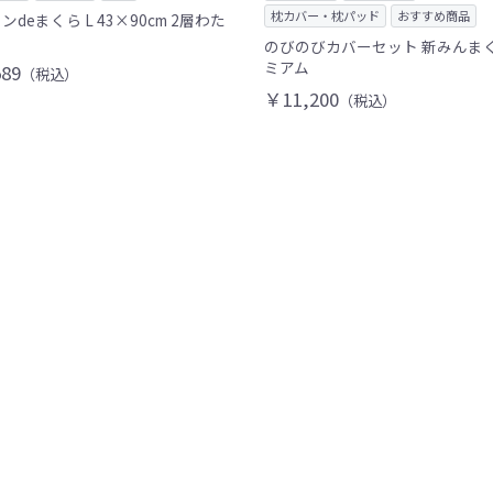
枕カバー・枕パッド
おすすめ商品
ンdeまくら L 43×90cm 2層わた
のびのびカバーセット 新みんまく
ミアム
89
（税込）
￥11,200
（税込）