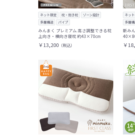
ネット限定
枕・抱き枕
ゾーン設計
ネット
多層構造
パイプ
多層構
みんまく プレミアム 高さ調整できる枕
新みん
上向き・横向き寝枕 約43×70cm
40×
￥13,200
￥18,
（税込）