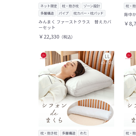
ネット限定
枕・抱き枕
ゾーン設計
枕・抱
多層構造
パイプ
枕カバー・枕パッド
背中か
みんまく ファーストクラス 替えカバ
￥8,7
ーセット
￥22,330
（税込）
枕・抱き枕
多層構造
わた
枕・抱