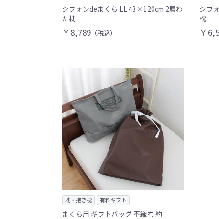
シフォンdeまくら LL 43×120cm 2層わ
シフォ
た枕
枕
￥8,789
￥6,5
（税込）
枕・抱き枕
有料ギフト
まくら用 ギフトバッグ 不織布 約