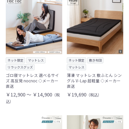
ネット限定
マットレス
ネット限定
敷き布団
リラックスグッズ
マットレス
ゴロ寝マットレス 選べるサイ
薄凄 マットレス 敷ふとん シン
ズ 高反発 nocnoc ◇メーカー
グル V-Lap 超軽量 ◇メーカー
直送
直送
￥12,900 ～ ￥14,900
￥19,690
（税
（税込）
込）