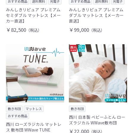
おすすめ商品
送料無料
光電子
おすすめ商品
送料無料
光電子
みんしきリピュア プレミアム
みんしきリピュア プレミアム
セミダブル マットレス【メー
ダブル マットレス【メーカー
カー直送】
直送】
￥82,500
￥99,000
（税込）
（税込）
敷き布団
マットレス
敷き布団
おすすめ商品
西川 日本製 ベビーふとん ロー
ズラジカル WWave敷布団
西川 ローズラジカル マットレ
ス 敷布団 WWave TUNE
￥22,000
（税込）