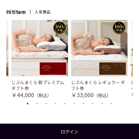
HitItem
人気商品
風式冷
じぶんまくら 新プレミアム
じぶんまくら レギュラー ギ
とり
ギフト券
フト券
ース
￥44,000
￥33,000
￥3
（税込）
（税込）
ログイン