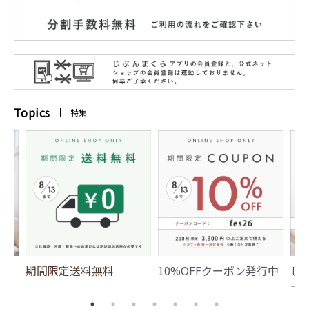
Topics
特集
期間限定送料無料
10%OFFクーポン発行中
じ
ー