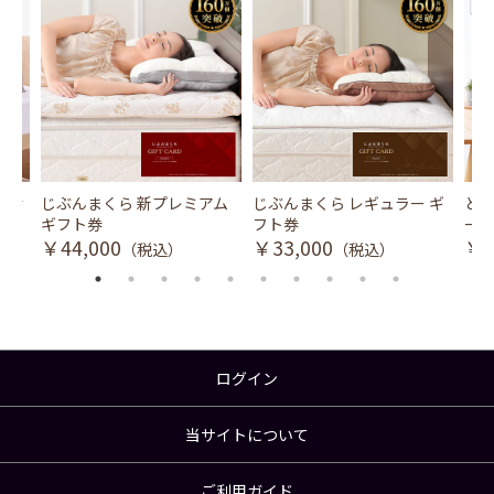
風式冷
じぶんまくら 新プレミアム
じぶんまくら レギュラー ギ
とり
ギフト券
フト券
ース
￥44,000
￥33,000
￥3
（税込）
（税込）
ログイン
当サイトについて
ご利用ガイド