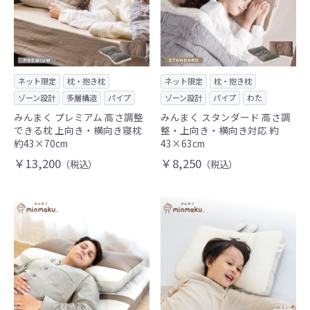
ネット限定
枕・抱き枕
ネット限定
枕・抱き枕
ゾーン設計
多層構造
パイプ
ゾーン設計
パイプ
わた
みんまく プレミアム 高さ調整
みんまく スタンダード 高さ調
できる枕 上向き・横向き寝枕
整・上向き・横向き対応 約
約43×70cm
43×63cm
￥13,200
￥8,250
（税込）
（税込）