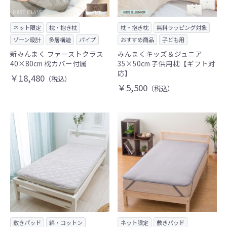
ネット限定
枕・抱き枕
枕・抱き枕
無料ラッピング対象
ゾーン設計
多層構造
パイプ
おすすめ商品
子ども用
新みんまく ファーストクラス
みんまくキッズ＆ジュニア
40×80cm 枕カバー付属
35×50cm 子供用枕【ギフト対
応】
￥18,480
（税込）
￥5,500
（税込）
敷きパッド
綿・コットン
ネット限定
敷きパッド