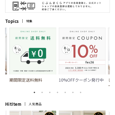
Topics
特集
期間限定送料無料
10%OFFクーポン発行中
じ
ー
HitItem
人気商品