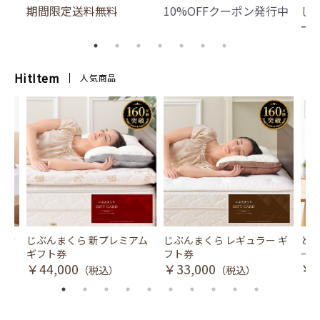
期間限定送料無料
10%OFFクーポン発行中
じ
ー
HitItem
人気商品
風式冷
じぶんまくら 新プレミアム
じぶんまくら レギュラー ギ
とり
ギフト券
フト券
ース
￥44,000
￥33,000
￥3
（税込）
（税込）