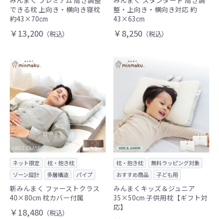
みんまく プレミアム 高さ調整
みんまく スタンダード 高さ調
できる枕 上向き・横向き寝枕
整・上向き・横向き対応 約
約43×70cm
43×63cm
￥13,200
￥8,250
（税込）
（税込）
ネット限定
枕・抱き枕
枕・抱き枕
無料ラッピング対象
ゾーン設計
多層構造
パイプ
おすすめ商品
子ども用
新みんまく ファーストクラス
みんまくキッズ＆ジュニア
40×80cm 枕カバー付属
35×50cm 子供用枕【ギフト対
応】
￥18,480
（税込）