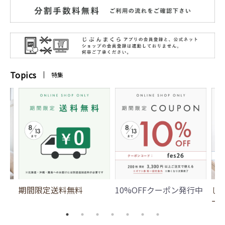
Topics
特集
期間限定送料無料
10%OFFクーポン発行中
じ
ー