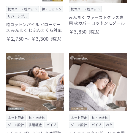
枕カバー・枕パッド
綿・コットン
枕カバー・枕パッド
リバーシブル
みんまく ファーストクラス専
用 枕カバー コットンモダール
椿コットンパイル ピローケー
ス みんまく じぶんまくら対応
￥3,850
（税込）
￥2,750 ～ ￥3,300
（税込）
ネット限定
枕・抱き枕
ネット限定
枕・抱き枕
ゾーン設計
多層構造
パイプ
ゾーン設計
パイプ
わた