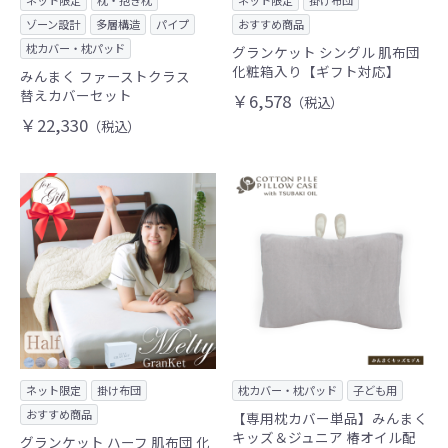
ネット限定
枕・抱き枕
ネット限定
掛け布団
ゾーン設計
多層構造
パイプ
おすすめ商品
枕カバー・枕パッド
グランケット シングル 肌布団
化粧箱入り【ギフト対応】
みんまく ファーストクラス
替えカバーセット
￥6,578
（税込）
￥22,330
（税込）
ネット限定
掛け布団
枕カバー・枕パッド
子ども用
おすすめ商品
【専用枕カバー単品】みんまく
キッズ＆ジュニア 椿オイル配
グランケット ハーフ 肌布団 化