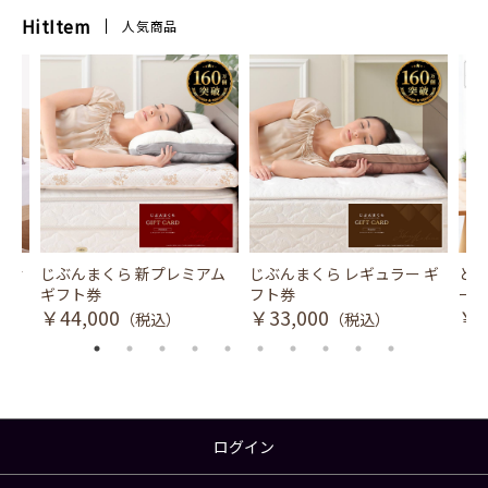
HitItem
人気商品
風式冷
じぶんまくら 新プレミアム
じぶんまくら レギュラー ギ
とり
ギフト券
フト券
ース
￥44,000
￥33,000
￥3
（税込）
（税込）
ログイン