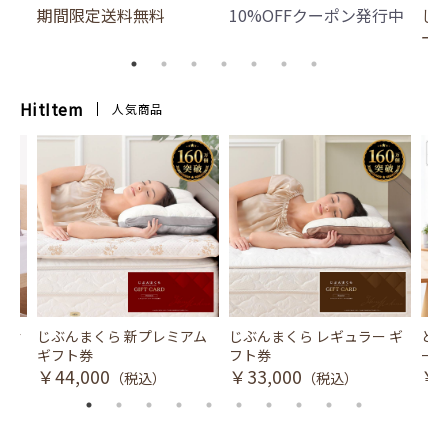
期間限定送料無料
10%OFFクーポン発行中
じ
ー
HitItem
人気商品
風式冷
じぶんまくら 新プレミアム
じぶんまくら レギュラー ギ
とり
ギフト券
フト券
ース
￥44,000
￥33,000
￥3
（税込）
（税込）