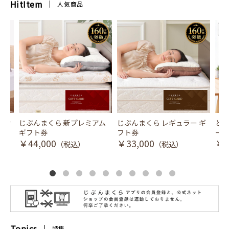
HitItem
人気商品
風式冷
じぶんまくら 新プレミアム
じぶんまくら レギュラー ギ
とり
ギフト券
フト券
ース
￥44,000
￥33,000
￥3
（税込）
（税込）
Topics
特集