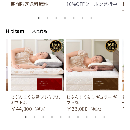
期間限定送料無料
10%OFFクーポン発行中
じ
ー
HitItem
人気商品
風式冷
じぶんまくら 新プレミアム
じぶんまくら レギュラー ギ
とり
ギフト券
フト券
ース
￥44,000
￥33,000
￥3
（税込）
（税込）