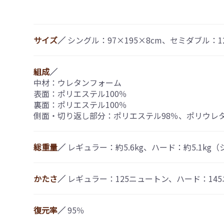
サイズ
／
シングル：97×195×8cm、セミダブル：120
組成
／
中材：ウレタンフォーム
表面：ポリエステル100％
裏面：ポリエステル100％
側面・切り返し部分：ポリエステル98％、ポリウレ
総重量
／
レギュラー：約5.6kg、ハード：約5.1k
かたさ
／
レギュラー：125ニュートン、ハード：14
復元率
／
95％