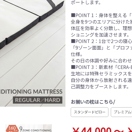
ポートします。
■POINT 1：身体を整える
全身を9つのエリアに分けた
体圧を効率よく分散し、理想
ショニングを加速させます。
■POINT 2：1台で2つの寝心
「9ゾーン面面」と「プロフ
仕様。
その日の体調や好みに合わせ
■POINT 3：新素材「CER
生地には特殊セラミックスを
自分の身体から放射される遠
己調整力をブーストします。
お揃いの枕はこちら/
スタンダードピロー
プレミアム
￥44,000 ～ 