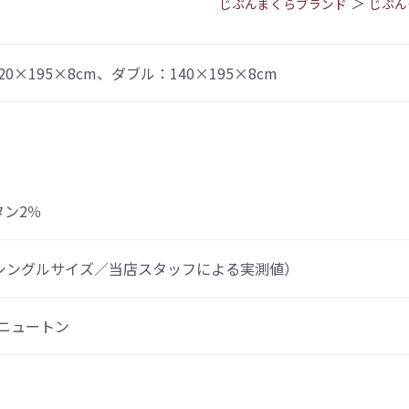
＞
じぶんまくらブランド
じぶん
×195×8cm、ダブル：140×195×8cm
タン2％
g（シングルサイズ／当店スタッフによる実測値）
5ニュートン