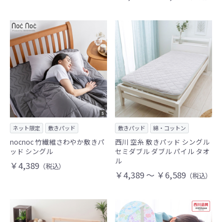
ネット限定
敷きパッド
敷きパッド
綿・コットン
nocnoc 竹繊維さわやか敷きパ
西川 空糸 敷きパッド シングル
ッド シングル
セミダブル ダブル パイル タオ
ル
￥4,389
（税込）
￥4,389 ～ ￥6,589
（税込）