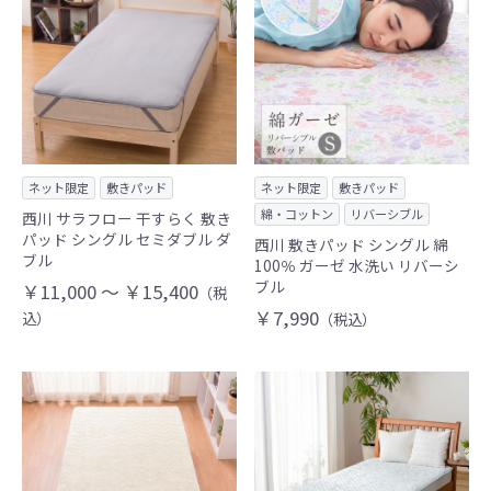
ネット限定
敷きパッド
ネット限定
敷きパッド
綿・コットン
リバーシブル
西川 サラフロー 干すらく 敷き
パッド シングル セミダブル ダ
西川 敷きパッド シングル 綿
ブル
100％ ガーゼ 水洗い リバーシ
ブル
￥11,000 ～ ￥15,400
（税
￥7,990
込）
（税込）