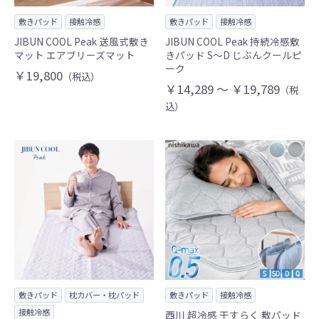
敷きパッド
接触冷感
敷きパッド
接触冷感
JIBUN COOL Peak 送風式敷き
JIBUN COOL Peak 持続冷感敷
マット エアブリーズマット
きパッド S～D じぶんクールピ
ーク
￥19,800
（税込）
￥14,289 ～ ￥19,789
（税
込）
敷きパッド
枕カバー・枕パッド
敷きパッド
接触冷感
接触冷感
西川 超冷感 干すらく 敷パッド