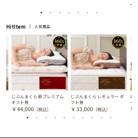
ー
HitItem
人気商品
風式冷
じぶんまくら 新プレミアム
じぶんまくら レギュラー ギ
とり
ギフト券
フト券
ース
￥44,000
￥33,000
￥3
（税込）
（税込）