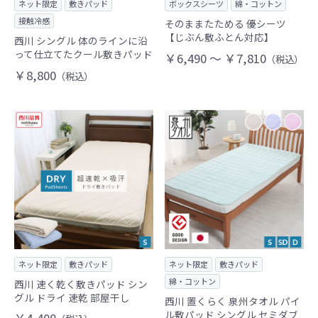
ネット限定
敷きパッド
ボックスシーツ
綿・コットン
接触冷感
そのままたためる 優シーツ
【じぶん敷ふとん対応】
西川 シングル 体のラインに沿
って仕立てたクール敷きパッド
￥6,490 ～ ￥7,810
（税込）
￥8,800
（税込）
ネット限定
敷きパッド
ネット限定
敷きパッド
綿・コットン
西川 速く乾く敷きパッド シン
グル ドライ 速乾 部屋干し
西川 置くらく 泉州タオル パイ
ル敷パッド シングル セミダブ
￥4,400