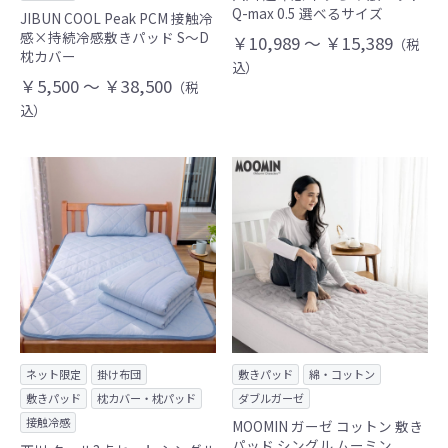
Q-max 0.5 選べるサイズ
JIBUN COOL Peak PCM 接触冷
感×持続冷感敷きパッド S～D
￥10,989 ～ ￥15,389
（税
枕カバー
込）
￥5,500 ～ ￥38,500
（税
込）
ネット限定
掛け布団
敷きパッド
綿・コットン
敷きパッド
枕カバー・枕パッド
ダブルガーゼ
接触冷感
MOOMIN ガーゼ コットン 敷き
パッド シングル ムーミン