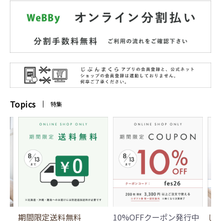
Topics
特集
期間限定送料無料
10%OFFクーポン発行中
じ