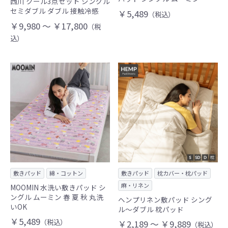
西川 クール3点セット シングル
セミダブル ダブル 接触冷感
￥5,489
（税込）
￥9,980 ～ ￥17,800
（税
込）
敷きパッド
綿・コットン
敷きパッド
枕カバー・枕パッド
麻・リネン
MOOMIN 水洗い敷きパッド シ
ングル ムーミン 春 夏 秋 丸洗
ヘンプリネン敷パッド シング
いOK
ル～ダブル 枕パッド
￥5,489
（税込）
￥2,189 ～ ￥9,889
（税込）