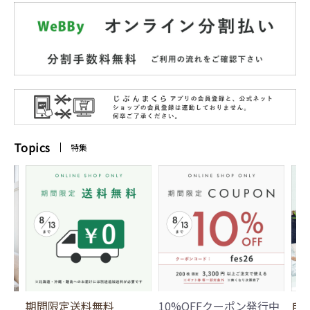
Topics
特集
期間限定送料無料
10%OFFクーポン発行中
自