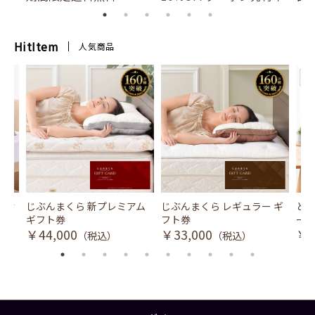
HitItem
人気商品
風式冷
じぶんまくら 新プレミアム
じぶんまくら レギュラー ギ
とり
ギフト券
フト券
ース
￥44,000
￥33,000
￥3
（税込）
（税込）