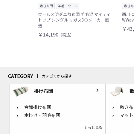
敷き布団
羊毛・ウール
敷き布
ウール×防ダニ敷布団 羊毛混 マイティ
西川 
トップ シングル リガス3◇メーカー直
WWav
送
￥43,
￥14,190
（税込）
CATEGORY
カテゴリから探す
掛け布団
合繊掛け布団
敷き布
本掛け・羽毛布団
マット
もっと見る