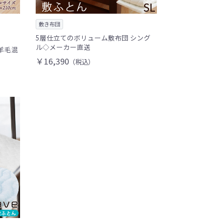
敷き布団
5層仕立てのボリューム敷布団 シング
ル◇メーカー直送
 羊毛混
￥16,390
（税込）