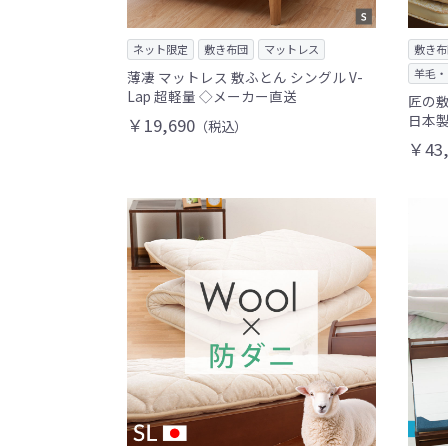
ネット限定
敷き布団
マットレス
敷き布
羊毛・
薄凄 マットレス 敷ふとん シングル V-
Lap 超軽量 ◇メーカー直送
匠の敷
日本製
￥19,690
（税込）
￥43,