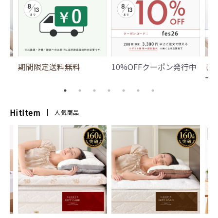
期間限定送料無料
10%OFFクーポン発行中
じ
ー
HitItem
人気商品