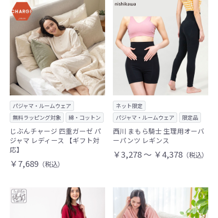
パジャマ・ルームウェア
ネット限定
無料ラッピング対象
綿・コットン
パジャマ・ルームウェア
限定品
じぶんチャージ 四重ガーゼ パ
西川 まもら騎士 生理用オーバ
ジャマ レディース 【ギフト対
ーパンツ レギンス
応】
￥3,278 ～ ￥4,378
（税込）
￥7,689
（税込）