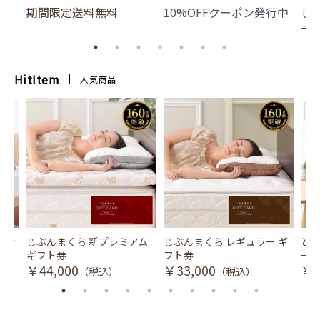
期間限定送料無料
10%OFFクーポン発行中
じ
ー
HitItem
人気商品
風式冷
じぶんまくら 新プレミアム
じぶんまくら レギュラー ギ
とり
ギフト券
フト券
ース
￥44,000
￥33,000
￥3
（税込）
（税込）