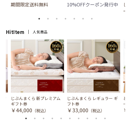
期間限定送料無料
10%OFFクーポン発行中
じ
ー
HitItem
人気商品
風式冷
じぶんまくら 新プレミアム
じぶんまくら レギュラー ギ
とり
ギフト券
フト券
ース
￥44,000
￥33,000
￥3
（税込）
（税込）