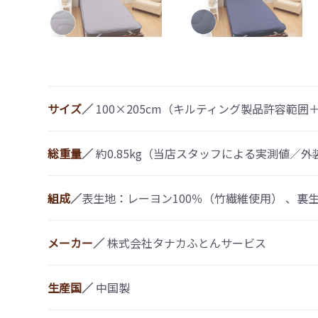
サイズ
／
100×205cm（キルティング製品許容範囲
総重量
／
約0.85kg（当店スタッフによる実測値／
組成
／
表生地：レーヨン100％（竹繊維使用） 、裏
メーカー
／
株式会社タナカふとんサービス
生産国
／
中国製