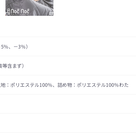
＋5％、－3％）
外装等含まず）
生地：ポリエステル100％、詰め物：ポリエステル100％わた