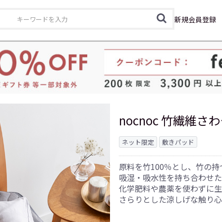
カテゴリ
新規会員登録
nocnoc 竹繊維
ネット限定
敷きパッド
原料を竹100％とし、竹の
吸湿・吸水性を持ち合わせ
化学肥料や農薬を使わずに生
さらりとした涼しげな触り心