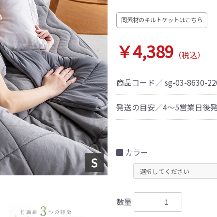
同素材のキルトケットはこちら
￥4,389
（税込）
商品コード／
sg-03-8630-2
発送の目安／4～5営業日後
カラー
数量