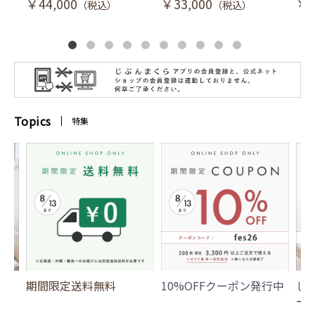
￥44,000
￥33,000
￥3
（税込）
（税込）
Topics
特集
期間限定送料無料
10%OFFクーポン発行中
じ
ー