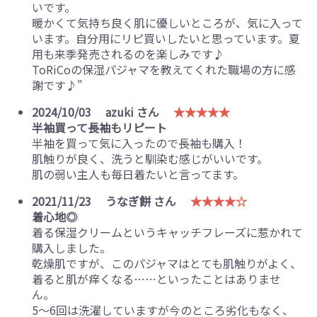
いです。
暖かくて気持ち良く肌に優しいところが、気に入って
います。自分用にリピ買いしたいと思っています。夏
用も来季発売されるのを楽しみです♪
ToRiCoの保湿パジャマを教えてくれた職場の方に感
謝です♪"
2024/10/03
azuki さん
★★★★★
半袖買って長袖もリピート
半袖を買って気に入ったので長袖も購入！
肌触りが良く、洗うと馴染む感じがいいです。
肌の弱い主人も毎日着たいと言ってます。
2021/11/23
うなぎ餅 さん
★★★★☆
着心地◎
着る保湿クリームというキャッチフレーズに惹かれて
購入しました。
乾燥肌ですが、このパジャマはとても肌触りがよく、
着ると肌が痒くなる……といったことはありませ
ん。
5〜6回は洗濯していますが今のところ劣化もなく、