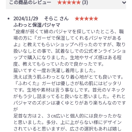
この商品のレビュー
★★★★★
(3)
2024/11/29
そらこ さん
★★★★★
ふわっと保湿パジャマ
"皮膚が弱くて綿のパジャマを探していたところ、職
場の方に『ガーゼで保湿してくれるパジャマがある
よ』と教えてもらいショップへ行ったのですが、取り
扱いなしとの事で、試着なしでの公式オンラインショ
ップで購入になりました。生地やサイズ感はある程
度、教えてもらっていたので良かったです。
届いてすぐ一度お洗濯し着用しました。
洗えば洗う肌ふわっとなり着心地がとても良いです。
『ふわくた』ガーゼは優しさが私の肌にはピッタリ
です。生地や素材は言う事なしです。首元のＶネック
がもう少し詰まってると良いなと思いました。それと
パジャマのズボンは凄くゆとりがあり楽ちんなのです
が
足首な方は２、３㎝広いと個人的には良かったかな
と思いました。多分、上に上がらない様にデザイン
されていると思いますが、広さの選択もあれば嬉し