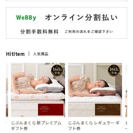
HitItem
人気商品
風式冷
じぶんまくら 新プレミアム
じぶんまくら レギュラー ギ
とり
ギフト券
フト券
ース