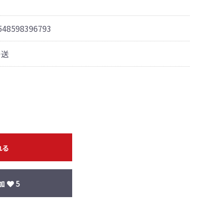
548598396793
発送
れる
加
5