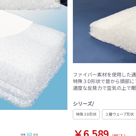
ファイバー素材を使用した通
特殊３D形状で首から頭部に
適度な反発力で空気の上で眠
シリーズ/
特殊３D形状
２層ウェーブ形状
￥6,589