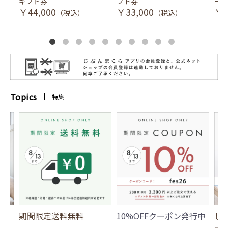
ギフト券
フト券
ース
￥44,000
￥33,000
￥3
（税込）
（税込）
Topics
特集
期間限定送料無料
10%OFFクーポン発行中
じ
ー