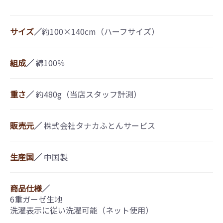
サイズ
／
約100×140cm（ハーフサイズ）
組成
／
綿100％
重さ
／
約480g（当店スタッフ計測）
販売元
／
株式会社タナカふとんサービス
生産国
／
中国製
商品仕様
／
6重ガーゼ生地
洗濯表示に従い洗濯可能（ネット使用）