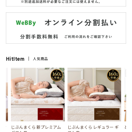
HitItem
人気商品
風式冷
じぶんまくら 新プレミアム
じぶんまくら レギュラー ギ
とり