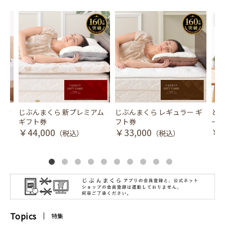
風式冷
じぶんまくら 新プレミアム
じぶんまくら レギュラー ギ
とり
ギフト券
フト券
ース
￥44,000
￥33,000
￥3
（税込）
（税込）
Topics
特集