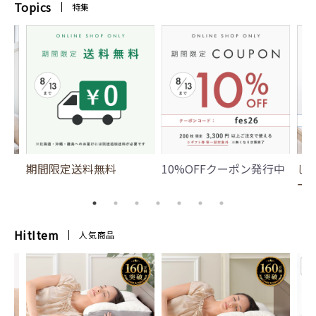
Topics
特集
期間限定送料無料
10%OFFクーポン発行中
じ
ー
HitItem
人気商品