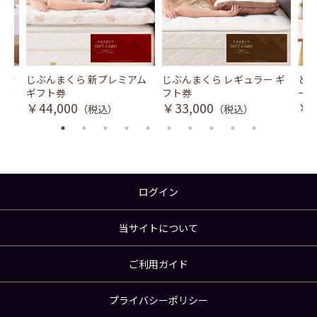
風式冷
じぶんまくら 新プレミアム
じぶんまくら レギュラー ギ
とり
ギフト券
フト券
ース
￥44,000
￥33,000
￥3
（税込）
（税込）
ログイン
当サイトについて
ご利用ガイド
プライバシーポリシー