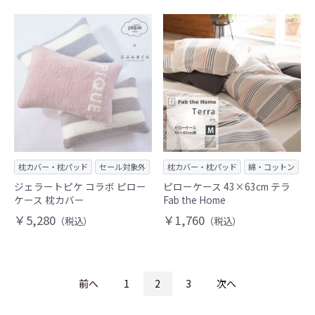
枕カバー・枕パッド
セール対象外
枕カバー・枕パッド
綿・コットン
ジェラートピケ コラボ ピロー
ピローケース 43×63cm テラ
ケース 枕カバー
Fab the Home
￥5,280
￥1,760
（税込）
（税込）
前へ
1
2
3
次へ