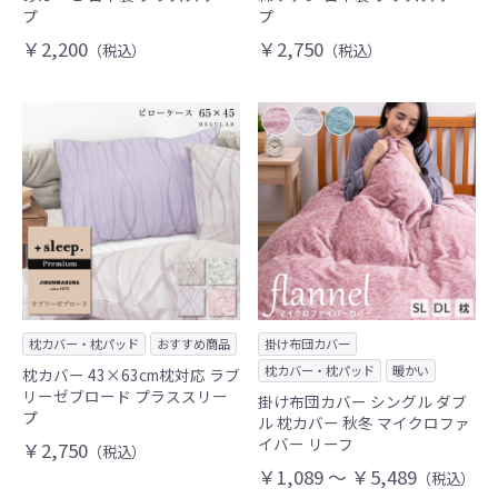
プ
プ
￥2,200
￥2,750
（税込）
（税込）
枕カバー・枕パッド
おすすめ商品
掛け布団カバー
枕カバー・枕パッド
暖かい
枕カバー 43×63cm枕対応 ラブ
リーゼブロード プラススリー
掛け布団カバー シングル ダブ
プ
ル 枕カバー 秋冬 マイクロファ
イバー リーフ
￥2,750
（税込）
￥1,089 ～ ￥5,489
（税込）