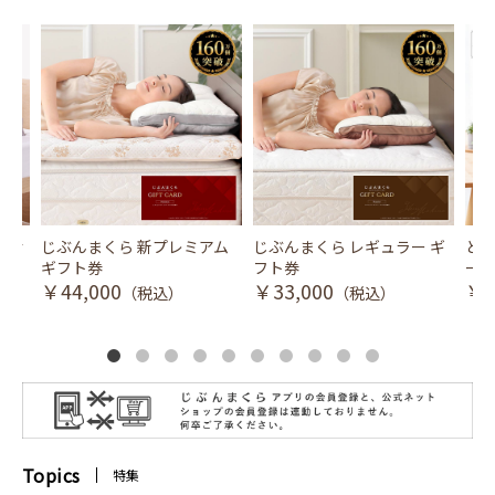
風式冷
じぶんまくら 新プレミアム
じぶんまくら レギュラー ギ
とり
ギフト券
フト券
ース
￥44,000
￥33,000
￥3
（税込）
（税込）
Topics
特集