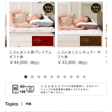
風式冷
じぶんまくら 新プレミアム
じぶんまくら レギュラー ギ
とり
ギフト券
フト券
ース
￥44,000
￥33,000
￥3
（税込）
（税込）
Topics
特集