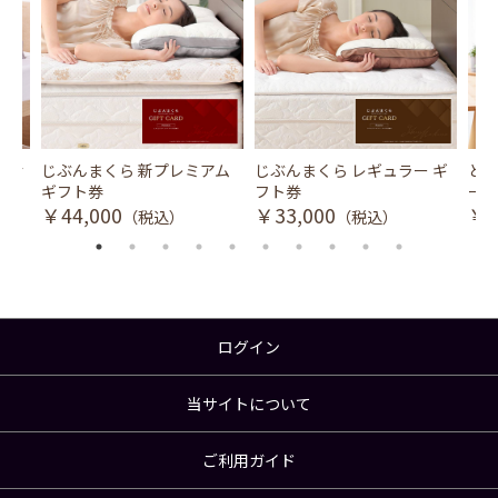
風式冷
じぶんまくら 新プレミアム
じぶんまくら レギュラー ギ
とり
ギフト券
フト券
ース
￥44,000
￥33,000
￥3
（税込）
（税込）
ログイン
当サイトについて
ご利用ガイド