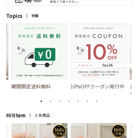
Topics
特集
期間限定送料無料
10%OFFクーポン発行中
じ
ー
HitItem
人気商品