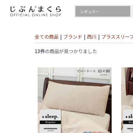
全ての商品
|
ブランド
|
西川
|
プラススリー
13件
の商品が見つかりました