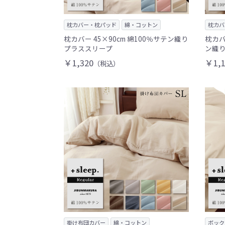
枕カバー・枕パッド
綿・コットン
枕カバ
枕カバー 45×90cm 綿100％サテン織り
枕カバ
プラススリープ
ン織り
￥1,320
￥1,1
（税込）
掛け布団カバー
綿・コットン
ボック