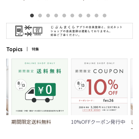
Topics
特集
期間限定送料無料
10%OFFクーポン発行中
じ
ー