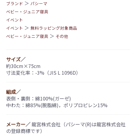
＞
ブランド
パシーマ
ベビー・ジュニア寝具
イベント
＞
イベント
無料ラッピング対象商品
＞
ベビー・ジュニア寝具
その他
サイズ
／
約30cm×75cm
寸法変化率：-3%（JIS L 1096D）
組成
／
表側・裏側：綿100%(ガーゼ)
中わた：綿85%(脱脂綿)，ポリプロピレン15%
メーカー
／
龍宮株式会社（パシーマ(R)は龍宮株式会社
の登録商標です）