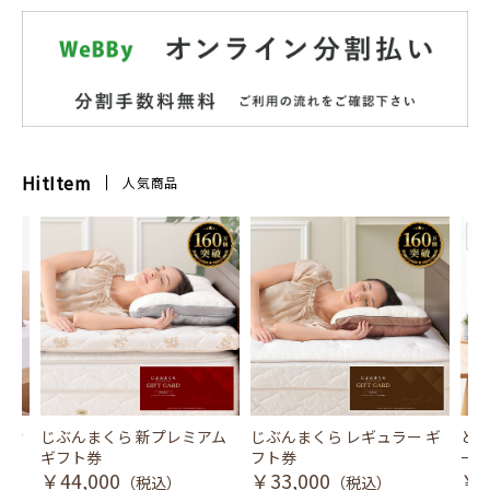
HitItem
人気商品
風式冷
じぶんまくら 新プレミアム
じぶんまくら レギュラー ギ
とり
ギフト券
フト券
ース
￥44,000
￥33,000
￥3
（税込）
（税込）