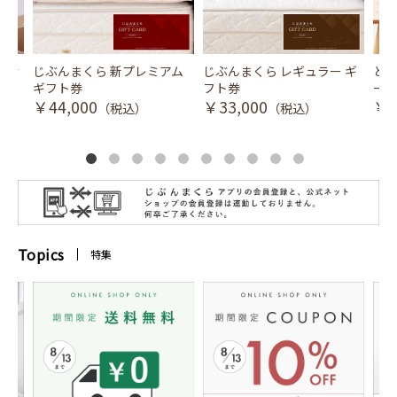
風式冷
じぶんまくら 新プレミアム
じぶんまくら レギュラー ギ
とり
ギフト券
フト券
ース
￥44,000
￥33,000
￥3
（税込）
（税込）
Topics
特集