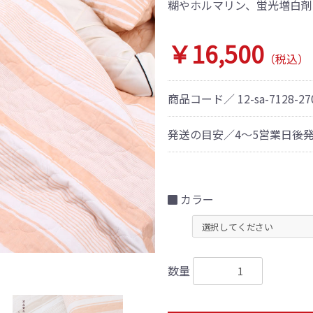
糊やホルマリン、蛍光増白剤
￥16,500
（税込）
商品コード／
12-sa-7128-2
発送の目安／4～5営業日後
カラー
数量