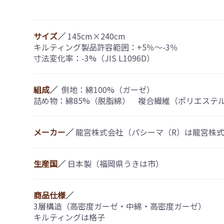
サイズ
／
145cm×240cm
キルティング製品許容範囲：+5％〜-3％
寸法変化率：-3%（JIS L1096D）
組成
／
側地：綿100%（ガーゼ）
詰め物：綿85%（脱脂綿） 複合繊維（ポリエステル
メーカー
／
龍宮株式会社（パシーマ（R）は龍宮株
生産国
／
日本製（福岡県うきは市）
商品仕様
／
3層構造（高密度ガーゼ・中綿・高密度ガーゼ）
キルティングは格子