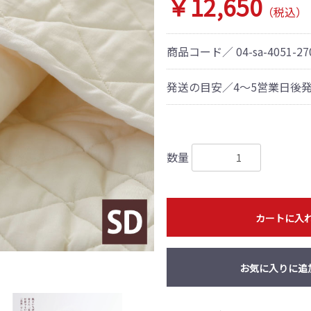
￥12,650
（税込）
商品コード／
04-sa-4051-2
発送の目安／4～5営業日後
数量
カートに入
お気に入りに追