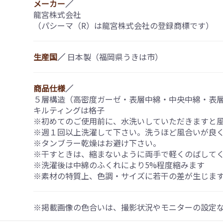
メーカー
／
龍宮株式会社
（パシーマ（R）は龍宮株式会社の登録商標です）
生産国
／
日本製（福岡県うきは市）
商品仕様
／
５層構造（高密度ガーゼ・表層中綿・中央中綿・表
キルティングは格子
※初めてのご使用前に、水洗いしていただきますと
※週１回以上洗濯して下さい。洗うほど風合いが良
※タンブラー乾燥はお避け下さい。
※干すときは、縮まないように両手で軽くのばして
※洗濯後は中綿のふくれにより5%程度縮みます
※素材の特質上、色調・サイズに若干の差が生じま
※掲載画像の色合いは、撮影状況やモニターの設定