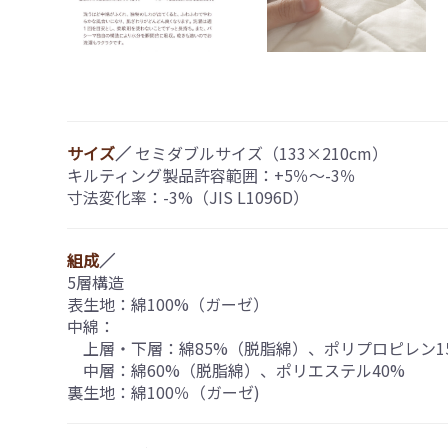
サイズ
／
セミダブルサイズ（133×210cm）
キルティング製品許容範囲：+5％〜-3％
寸法変化率：-3%（JIS L1096D）
組成
／
5層構造
表生地：綿100%（ガーゼ）
中綿：
上層・下層：綿85%（脱脂綿）、ポリプロピレン1
中層：綿60%（脱脂綿）、ポリエステル40%
裏生地：綿100％（ガーゼ)