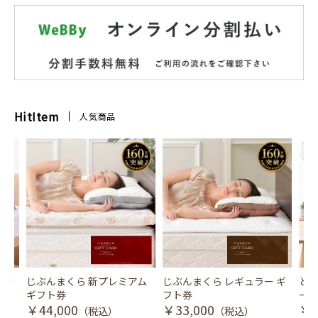
HitItem
人気商品
風式冷
じぶんまくら 新プレミアム
じぶんまくら レギュラー ギ
とり
ギフト券
フト券
ース
￥44,000
￥33,000
￥3
（税込）
（税込）