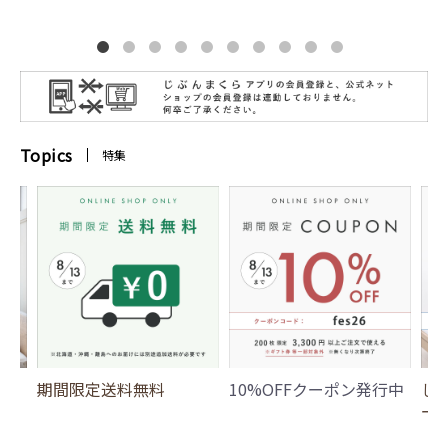
Topics
特集
期間限定送料無料
10%OFFクーポン発行中
じ
ー