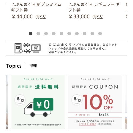
風式冷
じぶんまくら 新プレミアム
じぶんまくら レギュラー ギ
とり
ギフト券
フト券
ース
￥44,000
￥33,000
￥3
（税込）
（税込）
Topics
特集