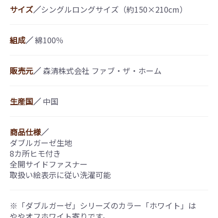
サイズ
／
シングルロングサイズ（約150×210cm）
組成
／
綿100％
販売元
／
森清株式会社 ファブ・ザ・ホーム
生産国
／
中国
商品仕様
／
ダブルガーゼ生地
8カ所ヒモ付き
全開サイドファスナー
取扱い絵表示に従い洗濯可能
※「ダブルガーゼ」シリーズのカラー「ホワイト」は
ややオフホワイト寄りです。