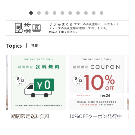
Topics
特集
期間限定送料無料
10%OFFクーポン発行中
じ
ー