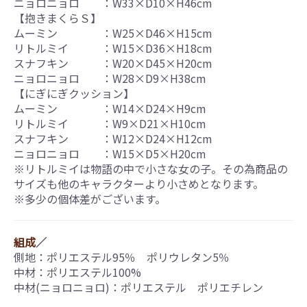
ニョロニョロ ：W33×D10×H46cm
【抱きまくらＳ】
ムーミン ：W25×D46×H15cm
リトルミイ ：W15×D36×H18cm
スナフキン ：W20×D45×H20cm
ニョロニョロ ：W28×D9×H38cm
【にぎにぎクッション】
ムーミン ：W14×D24×H9cm
リトルミイ ：W9×D21×H10cm
スナフキン ：W12×D24×H12cm
ニョロニョロ ：W15×D5×H20cm
※リトルミイは物語の中で小さな女の子。その為商品の
サイズも他のキャラクターより小さめとなります。
※多少の個体差がございます。
組成
／
側地：ポリエステル95％ ポリウレタン5％
中材：ポリエステル100%
中材(ニョロニョロ)：ポリエステル ポリエチレン