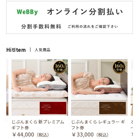
HitItem
人気商品
風式冷
じぶんまくら 新プレミアム
じぶんまくら レギュラー ギ
とり
ギフト券
フト券
ース
￥44,000
￥33,000
￥3
（税込）
（税込）