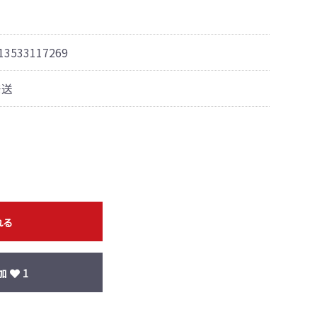
513533117269
発送
れる
加
1