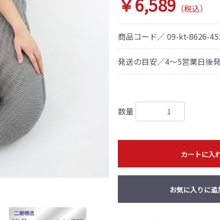
￥6,589
（税込）
商品コード／
09-kt-8626-4
発送の目安／4～5営業日後
数量
カートに入
お気に入りに追