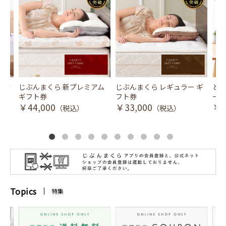
風式冷
じぶんまくら 新プレミアム
じぶんまくら レギュラー ギ
とり
ギフト券
フト券
ース
￥44,000
￥33,000
￥3
（税込）
（税込）
Topics
特集