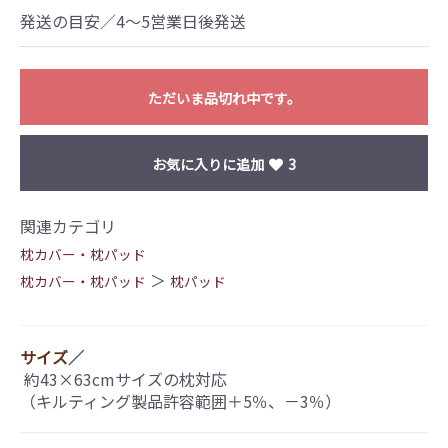
発送の目安／4～5営業日後発送
ただいま品切れ中です。
お気に入りに追加
3
関連カテゴリ
枕カバー・枕パッド
＞
枕カバー・枕パッド
枕パッド
サイズ
／
約43×63cmサイズの枕対応
（キルティング製品許容範囲＋5％、－3％）