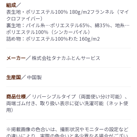
組成
／
表生地・ポリエステル100％ 180g/m2フランネル（マイ
クロファイバー）
裏生地：パイル糸…ポリエステル65％、綿35％、地糸…
ポリエステル100％（シンカーパイル）
詰め物：ポリエステル100％わた 160g/m2
メーカー
／
株式会社タナカふとんサービス
生産国
／
中国製
商品仕様
／
リバーシブルタイプ（両面使い分け可能）、
両端ゴム付き、取り扱い表示に従い洗濯可能（ネット使
用）
※掲載画像の色合いは、撮影状況やモニターの設定など
の違いにより、実際の色合いと多少異なる場合がござい