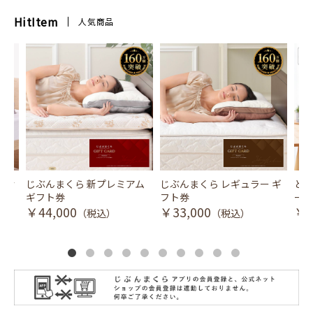
HitItem
人気商品
風式冷
じぶんまくら 新プレミアム
じぶんまくら レギュラー ギ
とり
ギフト券
フト券
ース
￥44,000
￥33,000
￥3
（税込）
（税込）