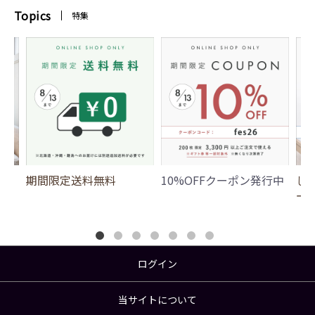
Topics
特集
期間限定送料無料
10%OFFクーポン発行中
じ
ー
ログイン
当サイトについて