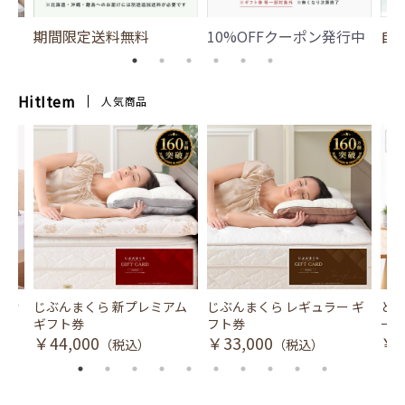
期間限定送料無料
10%OFFクーポン発行中
自
HitItem
人気商品
風式冷
じぶんまくら 新プレミアム
じぶんまくら レギュラー ギ
とり
ギフト券
フト券
ース
￥44,000
￥33,000
￥3
（税込）
（税込）