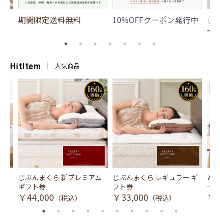
期間限定送料無料
10%OFFクーポン発行中
じ
ー
HitItem
人気商品
風式冷
じぶんまくら 新プレミアム
じぶんまくら レギュラー ギ
とり
ギフト券
フト券
ース
￥44,000
￥33,000
￥3
（税込）
（税込）