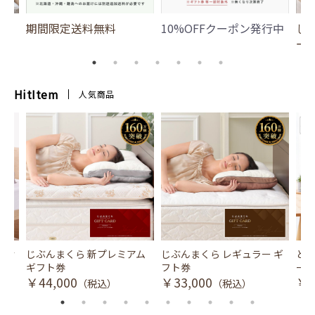
期間限定送料無料
10%OFFクーポン発行中
じ
ー
HitItem
人気商品
風式冷
じぶんまくら 新プレミアム
じぶんまくら レギュラー ギ
とり
ギフト券
フト券
ース
￥44,000
￥33,000
￥3
（税込）
（税込）