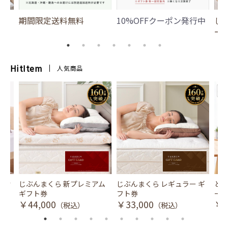
期間限定送料無料
10%OFFクーポン発行中
じ
ー
HitItem
人気商品
風式冷
じぶんまくら 新プレミアム
じぶんまくら レギュラー ギ
とり
ギフト券
フト券
ース
￥44,000
￥33,000
￥3
（税込）
（税込）