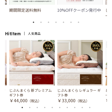
期間限定送料無料
10%OFFクーポン発行中
じ
ー
HitItem
人気商品
風式冷
じぶんまくら 新プレミアム
じぶんまくら レギュラー ギ
とり
ギフト券
フト券
ース
￥44,000
￥33,000
￥3
（税込）
（税込）