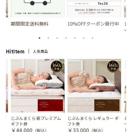
期間限定送料無料
10%OFFクーポン発行中
じ
ー
HitItem
人気商品
風式冷
じぶんまくら 新プレミアム
じぶんまくら レギュラー ギ
とり
ギフト券
フト券
ース
￥44,000
￥33,000
￥3
（税込）
（税込）