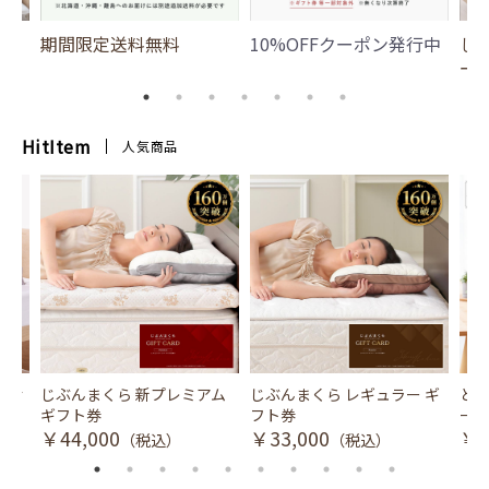
期間限定送料無料
10%OFFクーポン発行中
じ
ー
HitItem
人気商品
風式冷
じぶんまくら 新プレミアム
じぶんまくら レギュラー ギ
とり
ギフト券
フト券
ース
￥44,000
￥33,000
￥3
（税込）
（税込）